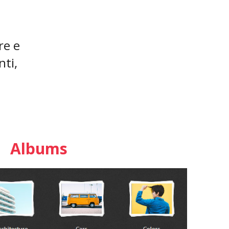
re e
nti,
Albums