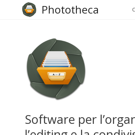
?>
Phototheca
C
Software per l’orga
l’editing e la condivi