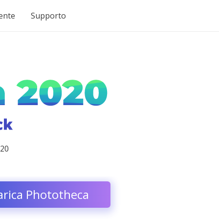
ente
Supporto
020
arica Phototheca