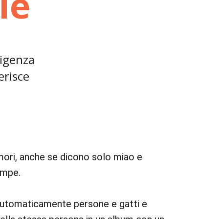
le
ligenza
serisce
mori, anche se dicono solo miao e
ampe.
utomaticamente persone e gatti e