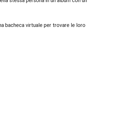
della stessa persona in un album con un
una bacheca virtuale per trovare le loro